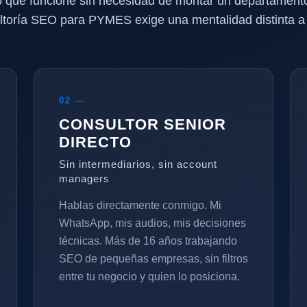
o que funcione sin necesidad de montar un departament
ltoría SEO para PYMES exige una mentalidad distinta a l
02 —
CONSULTOR SENIOR
DIRECTO
Sin intermediarios, sin account
managers
Hablas directamente conmigo. Mi
WhatsApp, mis audios, mis decisiones
técnicas. Más de 16 años trabajando
SEO de pequeñas empresas, sin filtros
entre tu negocio y quien lo posiciona.