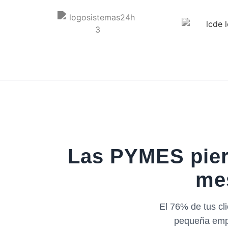
Las PYMES pier
mes
El 76% de tus cl
pequeña empr