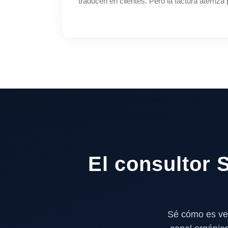
traducen en clientes. Pero la factura aterriz
El consultor
Sé cómo es ven