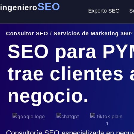
SEO
ingeniero
Experto SEO
S
Consultor SEO
/
Servicios de Marketing 360º
SEO para PY
trae clientes 
negocio.
Consultoría SEO especializada en pequ