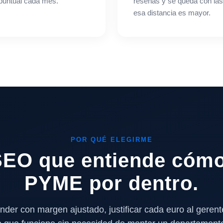
a puntual cada mes.
reseñas y se queda con la
esa distancia es mayor.
POR QUÉ ELEGIRME
 SEO que entiende cómo
PYME por dentro.
der con margen ajustado, justificar cada euro al gerente