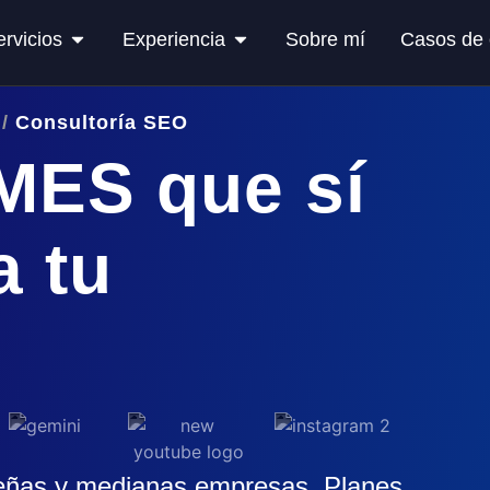
ervicios
Experiencia
Sobre mí
Casos de 
/
Consultoría SEO
MES que sí
a tu
eñas y medianas empresas. Planes