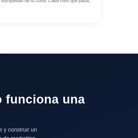
s búsquedas de tu zona. Cada mes que pasa,
 funciona una
 y construir un