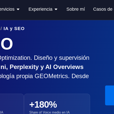
ervicios
Experiencia
Sobre mí
Casos de 
/
IA y SEO
EO
ptimization. Diseño y supervisión
i, Perplexity y AI Overviews
logía propia GEOMetrics. Desde
+180%
IA
Share of Voice medio en IA