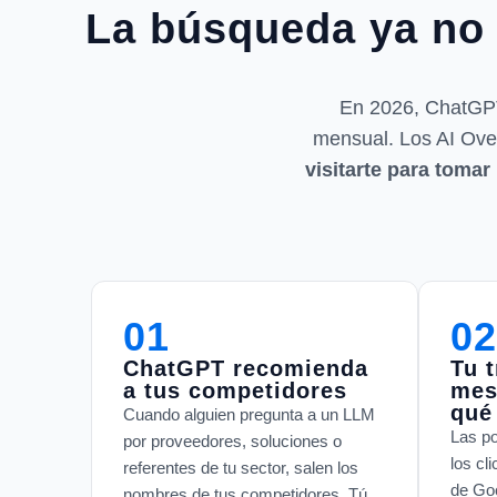
La búsqueda ya no 
En 2026, ChatGPT
mensual. Los AI Ove
visitarte para tomar
01
02
ChatGPT recomienda
Tu 
a tus competidores
mes
qué
Cuando alguien pregunta a un LLM
Las po
por proveedores, soluciones o
los cl
referentes de tu sector, salen los
de Goo
nombres de tus competidores. Tú