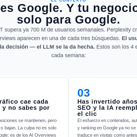
EL CONTEXTO
es Google. Y tu negoci
solo para Google.
 supera ya 700 M de usuarios semanales. Perplexity cre
rviews aparecen en una de cada tres búsquedas.
El us
 la decisión — el LLM se la da hecha.
Estos son los 4
cada semana:
03
tráfico cae cada
Has invertido año
 y no sabes por
SEO y la IA reemp
el clic
siciones se mantienen, pero
El esfuerzo en contenidos, au
ics bajan. La culpa no es solo
y ranking en Google ya no se
gle: es de los AI Overviews
traduce en visitas como antes