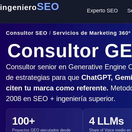
SEO
ingeniero
Experto SEO
S
Consultor SEO
/
Servicios de Marketing 360º
Consultor G
Consultor senior en Generative Engine O
de estrategias para que
ChatGPT, Gemin
citen tu marca como referente.
Metodo
2008 en SEO + ingeniería superior.
100+
4 LLMs
Proyectos GEO ejecutados desde
Share of Voice medio en 