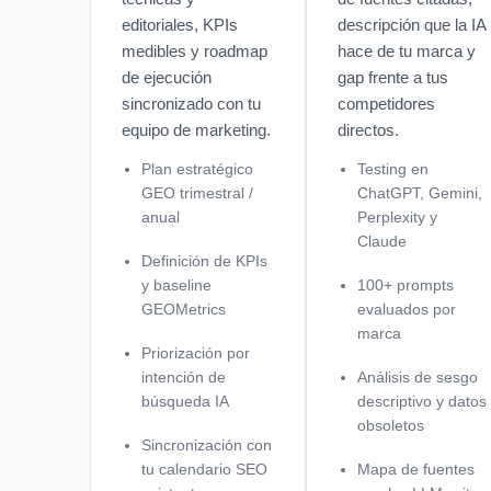
editoriales, KPIs
descripción que la IA
medibles y roadmap
hace de tu marca y
de ejecución
gap frente a tus
sincronizado con tu
competidores
equipo de marketing.
directos.
Plan estratégico
Testing en
GEO trimestral /
ChatGPT, Gemini,
anual
Perplexity y
Claude
Definición de KPIs
y baseline
100+ prompts
GEOMetrics
evaluados por
marca
Priorización por
intención de
Análisis de sesgo
búsqueda IA
descriptivo y datos
obsoletos
Sincronización con
tu calendario SEO
Mapa de fuentes