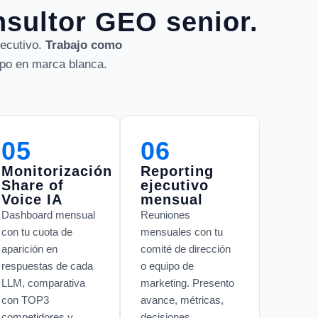
nsultor GEO senior.
jecutivo.
Trabajo como
ipo en marca blanca.
05
06
Monitorización
Reporting
Share of
ejecutivo
Voice IA
mensual
Dashboard mensual
Reuniones
con tu cuota de
mensuales con tu
aparición en
comité de dirección
respuestas de cada
o equipo de
LLM, comparativa
marketing. Presento
con TOP3
avance, métricas,
competidores y
decisiones