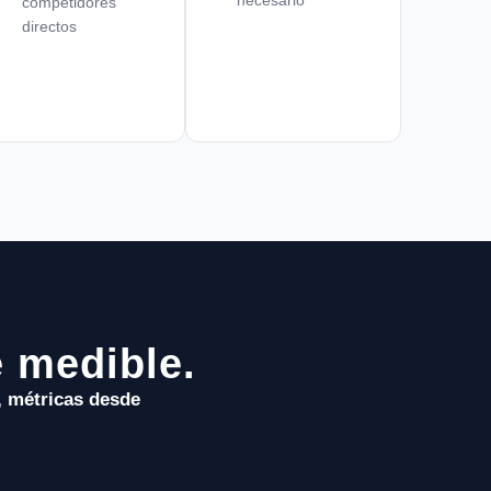
competidores
directos
e medible.
, métricas desde