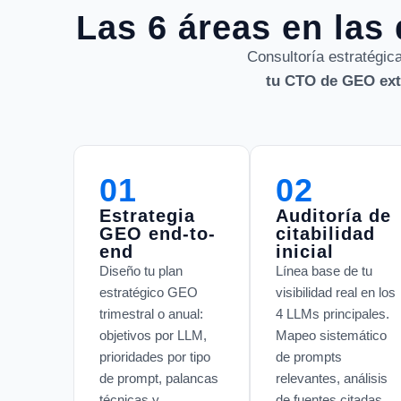
Las 6 áreas en las
Consultoría estratégica
tu CTO de GEO ex
01
02
Estrategia
Auditoría de
GEO end-to-
citabilidad
end
inicial
Diseño tu plan
Línea base de tu
estratégico GEO
visibilidad real en los
trimestral o anual:
4 LLMs principales.
objetivos por LLM,
Mapeo sistemático
prioridades por tipo
de prompts
de prompt, palancas
relevantes, análisis
técnicas y
de fuentes citadas,