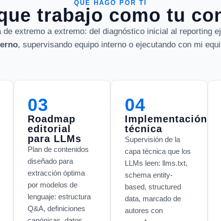
QUÉ HAGO POR TI
 que trabajo como tu co
 de extremo a extremo: del diagnóstico inicial al reporting e
terno
, supervisando equipo interno o ejecutando con mi equ
03
04
Roadmap
Implementación
editorial
técnica
para LLMs
Supervisión de la
Plan de contenidos
capa técnica que los
diseñado para
LLMs leen: llms.txt,
extracción óptima
schema entity-
por modelos de
based, structured
lenguaje: estructura
data, marcado de
Q&A, definiciones
autores con
canónicas, datos