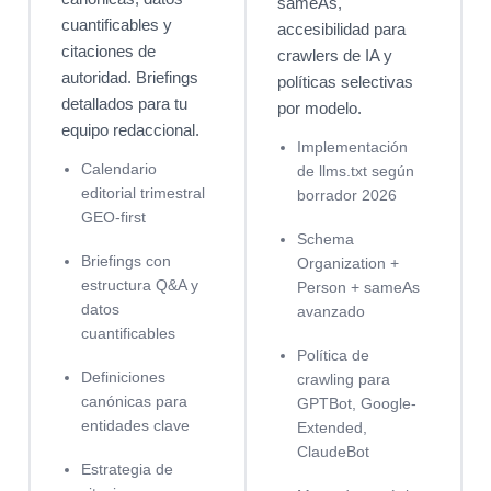
sameAs,
cuantificables y
accesibilidad para
citaciones de
crawlers de IA y
autoridad. Briefings
políticas selectivas
detallados para tu
por modelo.
equipo redaccional.
Implementación
Calendario
de llms.txt según
editorial trimestral
borrador 2026
GEO-first
Schema
Briefings con
Organization +
estructura Q&A y
Person + sameAs
datos
avanzado
cuantificables
Política de
Definiciones
crawling para
canónicas para
GPTBot, Google-
entidades clave
Extended,
ClaudeBot
Estrategia de