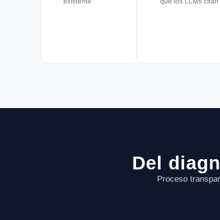
existente
que los LLMs citan
Del diagn
Proceso transpar