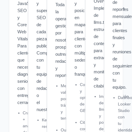
Overviews.
de
JavaScript
y
y
Toda
Implementación
reportes
SEO
supervisión
posicionamiento
la
de
mensuale
y
SEO
en
operación
llms.txt,
para
Core
de
mapas
gestionada
estructuración
clientes
Web
cada
para
por
de
finales
Vitals.
pieza
clientes
nosotros:
contenido
y
Para
publicada.
con
prospecting,
para
reuniones
clientes
Compatible
múltiples
outreach,
extracción
de
que
con
sedes
redacción
y
seguimien
necesitan
tu
o
y
monitorización
con
diagnóstico
equipo
franquicias.
reporting.
de
tu
senior
de
Configuración
Medios
citabilidad.
equipo.
con
redacción
y
validados
entregable
o
Implementación
optimización
Dashbo
por
cerrado.
el
de
de
Looker
tráfico
nuestro.
llms.txt
GBP
Studio
y
Crawl
y
con
temática
+
Keyword
Citaciones
políticas
tu
análisis
research
consistentes
de
Outreach
identid