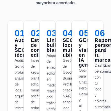
mayorista acordado.
01
02
03
04
05
06
Auditoría
Estrategia
Link
SEO
GEO
Repor
y
de
building
local
y
perso
SEO
contenidos
blanco
multi-
visibilidad
para
técnico
editoriales
ubicación
en
tu
Adquisición
IA
marca
Auditorías
Investigación
Gestión
de
generativa
Dashboar
técnicas
de
de
enlaces
Optimización
personali
profundas,
keywords,
Google
editoriales
para
con
análisis
planificación
Business
en
ChatGPT,
tu
de
editorial
Profile,
medios
Perplexity,
logo
logs,
mensual,
citaciones
reales
Gemini
y
arquitectura
briefings
NAP,
con
y
colores,
de
de
schema
tráfico
AI
automatiz
información,
redacción
local
verificable.