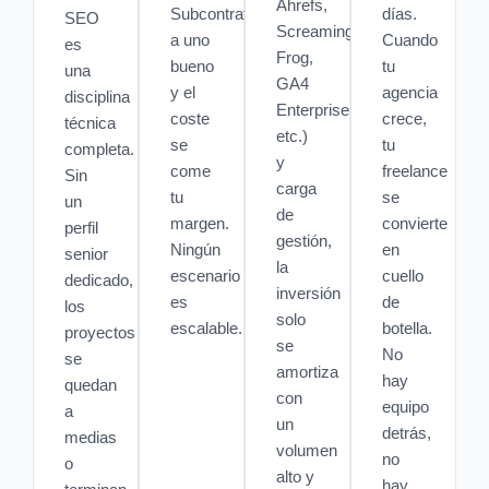
Ahrefs,
Subcontratas
días.
SEO
Screaming
a uno
Cuando
es
Frog,
bueno
tu
una
GA4
y el
agencia
disciplina
Enterprise,
coste
crece,
técnica
etc.)
se
tu
completa.
y
come
freelance
Sin
carga
tu
se
un
de
margen.
convierte
perfil
gestión,
Ningún
en
senior
la
escenario
cuello
dedicado,
inversión
es
de
los
solo
escalable.
botella.
proyectos
se
No
se
amortiza
hay
quedan
con
equipo
a
un
detrás,
medias
volumen
no
o
alto y
hay