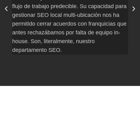
flujo de trabajo predecible. Su capacidad para
alta
gestionar SEO local multi-ubicación nos ha
impe
permitido cerrar acuerdos con franquicias que
ingen
antes rechazábamos por falta de equipo in-
del 
house. Son, literalmente, nuestro
el c
departamento SEO.