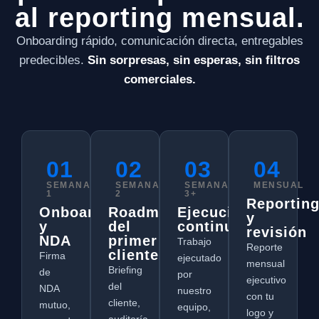
al reporting mensual.
Onboarding rápido, comunicación directa, entregables
predecibles.
Sin sorpresas, sin esperas, sin filtros
comerciales.
01
02
03
04
SEMANA
SEMANA
SEMANA
MENSUAL
1
2
3+
Reportin
Onboarding
Roadmap
Ejecución
y
y
del
continua
revisión
NDA
primer
Trabajo
Reporte
cliente
Firma
ejecutado
mensual
Briefing
de
por
ejecutivo
del
NDA
nuestro
con tu
cliente,
mutuo,
equipo,
logo y
auditoría