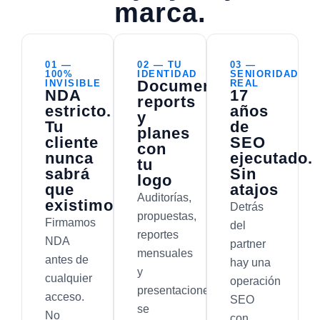
marca.
01 —
02 — TU
03 —
100%
IDENTIDAD
SENIORIDAD
Documentos,
INVISIBLE
REAL
NDA
17
reports
estricto.
años
y
Tu
de
planes
cliente
SEO
con
nunca
ejecutado.
tu
sabrá
Sin
logo
que
atajos
Auditorías,
existimos
Detrás
propuestas,
Firmamos
del
reportes
NDA
partner
mensuales
antes de
hay una
y
cualquier
operación
presentaciones
acceso.
SEO
se
No
con