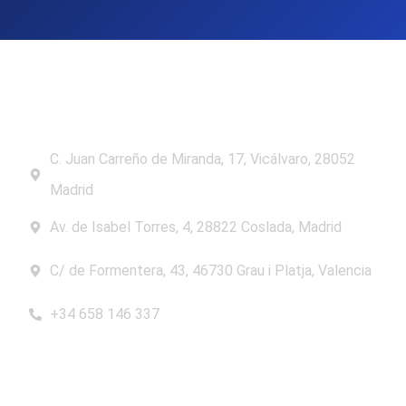
C. Juan Carreño de Miranda, 17, Vicálvaro, 28052
Madrid
Av. de Isabel Torres, 4, 28822 Coslada, Madrid
C/ de Formentera, 43, 46730 Grau i Platja, Valencia
+34 658 146 337
Consultor SEO
Experto SEO Madrid