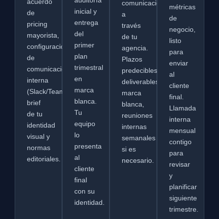
acuerdo
comunicación
métricas
inicial y
de
a
de
entrega
pricing
través
negocio,
del
mayorista,
de tu
listo
primer
configuración
agencia.
para
plan
de
Plazos
enviar
trimestral
comunicación
predecibles,
al
en
interna
deliverables
cliente
marca
(Slack/Teams),
marca
final.
blanca.
brief
blanca,
Llamada
Tu
de tu
reuniones
interna
equipo
identidad
internas
mensual
lo
visual y
semanales
contigo
presenta
normas
si es
para
al
editoriales.
necesario.
revisar
cliente
y
final
planificar
con su
siguiente
identidad.
trimestre.