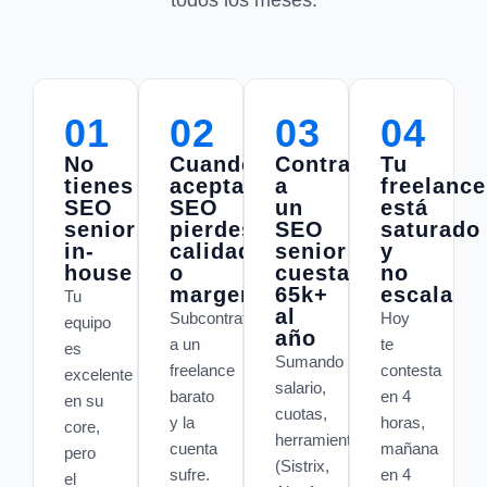
01
02
03
04
No
Cuando
Contratar
Tu
tienes
aceptas
a
freelance
SEO
SEO
un
está
senior
pierdes
SEO
saturado
in-
calidad
senior
y
house
o
cuesta
no
margen
65k+
escala
Tu
al
Subcontratas
Hoy
equipo
año
a un
te
es
Sumando
freelance
contesta
excelente
salario,
barato
en 4
en su
cuotas,
y la
horas,
core,
herramientas
cuenta
mañana
pero
(Sistrix,
sufre.
en 4
el