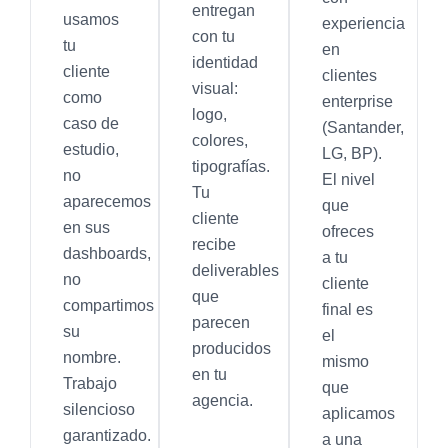
entregan
usamos
experiencia
con tu
tu
en
identidad
cliente
clientes
visual:
como
enterprise
logo,
caso de
(Santander,
colores,
estudio,
LG, BP).
tipografías.
no
El nivel
Tu
aparecemos
que
cliente
en sus
ofreces
recibe
dashboards,
a tu
deliverables
no
cliente
que
compartimos
final es
parecen
su
el
producidos
nombre.
mismo
en tu
Trabajo
que
agencia.
silencioso
aplicamos
garantizado.
a una