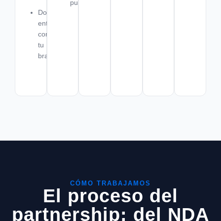
publicación
Documento
entregable
con
tu
branding
CÓMO TRABAJAMOS
El proceso del
partnership: del NDA