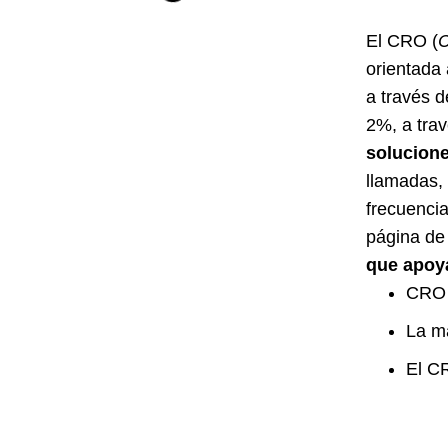
El CRO (
C
orientada 
a través d
2%, a tra
solucione
llamadas
frecuenci
página de
que apoya
CRO 
La ma
El CR