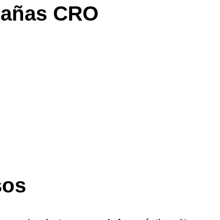
pañas CRO
sos