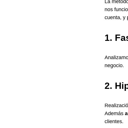
La metodo
nos funci
cuenta, y 
1. Fa
Analizam
negocio.
2. Hi
Realizaci
Además
a
clientes.