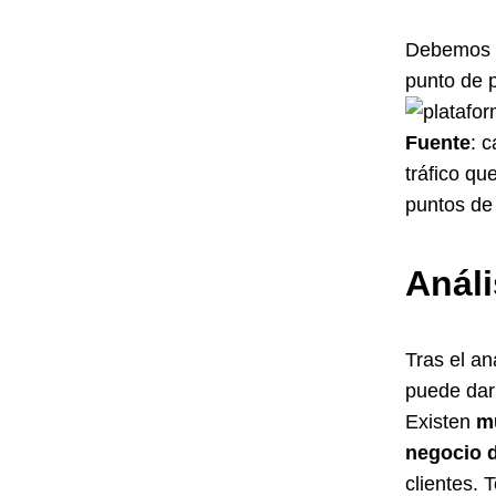
Debemos 
punto de p
Fuente
: 
tráfico q
puntos de
Análi
Tras el a
puede dar
Existen
m
negocio 
clientes.