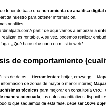
de tener de base una
herramienta de analítica digital
c
artida nuestro para obtener información.
cardinalpath.comA partir de aquí vamos a empezar a
ent
ue realizan es rentable. A su vez, podemos realizar em
 fuga. ¿Qué hace el usuario en mi sitio web?
sis de comportamiento (cuali
nálisis de datos…
Herramientas
: hotjar, crazyegg…
Mapa
 información de zonas de mayor o menor interés)
Mapas
uchísimas técnicas
para mejorar en consultoría CRO. 
de manera adecuada
, los datos cuantitativos disponibl
 Todo lo que saquemos de esta fase, debe ser
100% obje