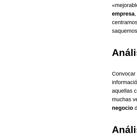
«mejorabl
empresa
centramos
saquemos 
Análi
Convocar
informaci
aquellas 
muchas ve
negocio
d
Análi