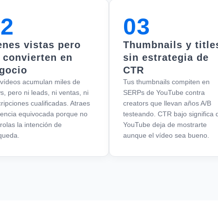
02
03
enes vistas pero
Thumbnails y title
 convierten en
sin estrategia de
gocio
CTR
 vídeos acumulan miles de
Tus thumbnails compiten en
s, pero ni leads, ni ventas, ni
SERPs de YouTube contra
ripciones cualificadas. Atraes
creators que llevan años A/B
iencia equivocada porque no
testeando. CTR bajo significa 
rolas la intención de
YouTube deja de mostrarte
queda.
aunque el vídeo sea bueno.