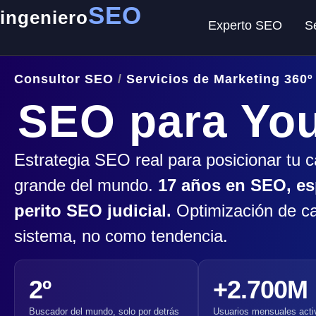
SEO
ingeniero
Experto SEO
S
Consultor SEO
/
Servicios de Marketing 360º
SEO para Yo
Estrategia SEO real para posicionar tu
grande del mundo.
17 años en SEO, es
perito SEO judicial.
Optimización de ca
sistema, no como tendencia.
2º
+2.700M
Buscador del mundo, solo por detrás
Usuarios mensuales acti