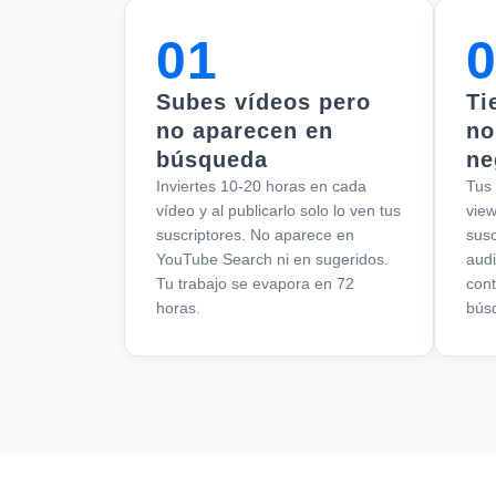
01
Subes vídeos pero
Ti
no aparecen en
no
búsqueda
ne
Inviertes 10-20 horas en cada
Tus
vídeo y al publicarlo solo lo ven tus
view
suscriptores. No aparece en
susc
YouTube Search ni en sugeridos.
aud
Tu trabajo se evapora en 72
cont
horas.
bús