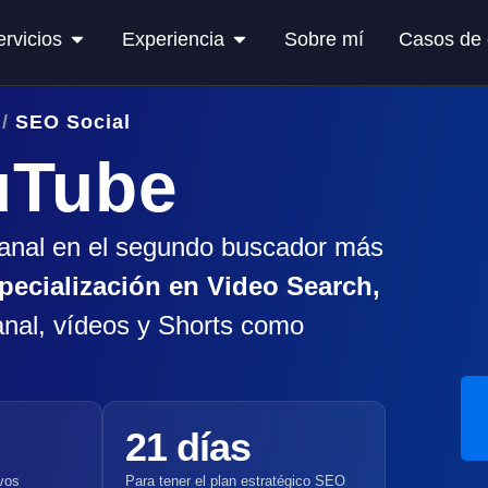
ervicios
Experiencia
Sobre mí
Casos de 
/
SEO Social
uTube
 canal en el segundo buscador más
pecialización en Video Search,
nal, vídeos y Shorts como
21 días
vos
Para tener el plan estratégico SEO