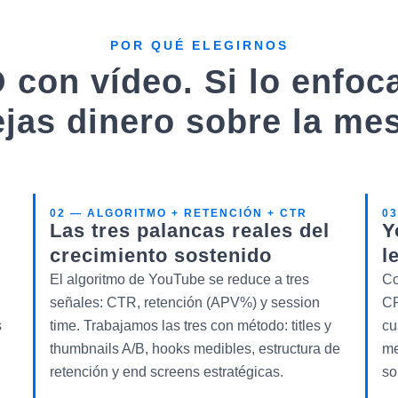
POR QUÉ ELEGIRNOS
con vídeo. Si lo enfoc
jas dinero sobre la me
02 — ALGORITMO + RETENCIÓN + CTR
0
Las tres palancas reales del
Y
crecimiento sostenido
l
El algoritmo de YouTube se reduce a tres
Co
señales: CTR, retención (APV%) y session
CR
s
time. Trabajamos las tres con método: titles y
cu
thumbnails A/B, hooks medibles, estructura de
me
retención y end screens estratégicas.
so