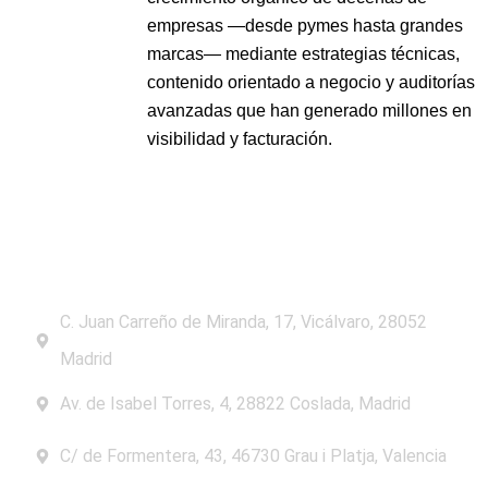
empresas —desde pymes hasta grandes
marcas— mediante estrategias técnicas,
contenido orientado a negocio y auditorías
avanzadas que han generado millones en
visibilidad y facturación.
C. Juan Carreño de Miranda, 17, Vicálvaro, 28052
Madrid
Av. de Isabel Torres, 4, 28822 Coslada, Madrid
C/ de Formentera, 43, 46730 Grau i Platja, Valencia