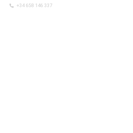
+34 658 146 337
Consultor SEO
Experto SEO Madrid
Consultoría SEO Madrid
Servicios de Marketing
¿Cuánto cuesta el SEO?
Presupuesto SEO
Consultoría SEO Colombia
Acerca de ingenieroSEO
Alberto Fernández Abad