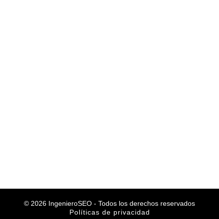
Consultoría SEO Colombia
Acerca de ingenieroSEO
Alberto Fernández Abad
ingenieroSEO
Perito SEO
ControllerSEO
© 2026 IngenieroSEO - Todos los derechos reservados
Políticas de privacidad