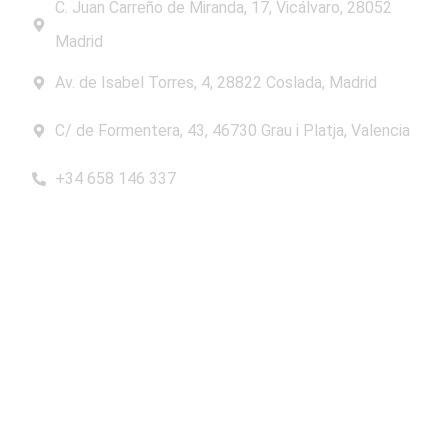
C. Juan Carreño de Miranda, 17, Vicálvaro, 28052
Madrid
Av. de Isabel Torres, 4, 28822 Coslada, Madrid
C/ de Formentera, 43, 46730 Grau i Platja, Valencia
+34 658 146 337
Consultor SEO
Experto SEO Madrid
Consultoría SEO Madrid
Servicios de Marketing
¿Cuánto cuesta el SEO?
Presupuesto SEO